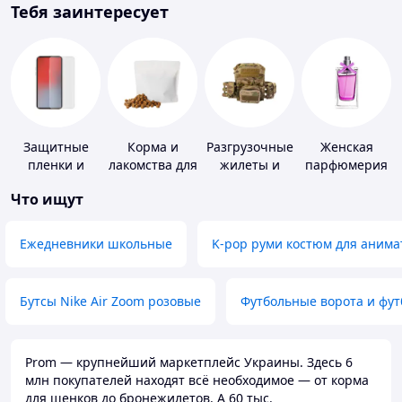
Тебя заинтересует
Защитные
Корма и
Разгрузочные
Женская
пленки и
лакомства для
жилеты и
парфюмерия
стекла для
домашних
плитоноски
Что ищут
портативных
животных и
без плит
устройств
птиц
Ежедневники школьные
K-pop руми костюм для анима
Бутсы Nike Air Zoom розовые
Футбольные ворота и фу
Prom — крупнейший маркетплейс Украины. Здесь 6
млн покупателей находят всё необходимое — от корма
для щенков до бронежилетов. А 60 тыс.