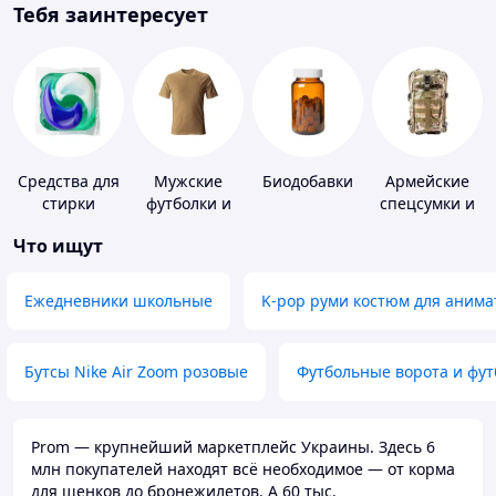
Тебя заинтересует
Средства для
Мужские
Биодобавки
Армейские
стирки
футболки и
спецсумки и
майки
рюкзаки
Что ищут
Ежедневники школьные
K-pop руми костюм для анима
Бутсы Nike Air Zoom розовые
Футбольные ворота и фу
Prom — крупнейший маркетплейс Украины. Здесь 6
млн покупателей находят всё необходимое — от корма
для щенков до бронежилетов. А 60 тыс.