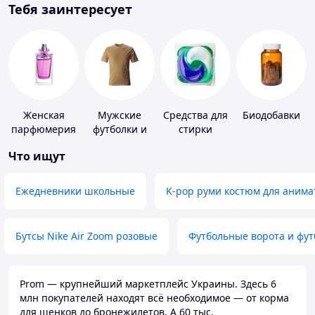
Тебя заинтересует
Женская
Мужские
Средства для
Биодобавки
парфюмерия
футболки и
стирки
майки
Что ищут
Ежедневники школьные
K-pop руми костюм для анима
Бутсы Nike Air Zoom розовые
Футбольные ворота и фу
Prom — крупнейший маркетплейс Украины. Здесь 6
млн покупателей находят всё необходимое — от корма
для щенков до бронежилетов. А 60 тыс.