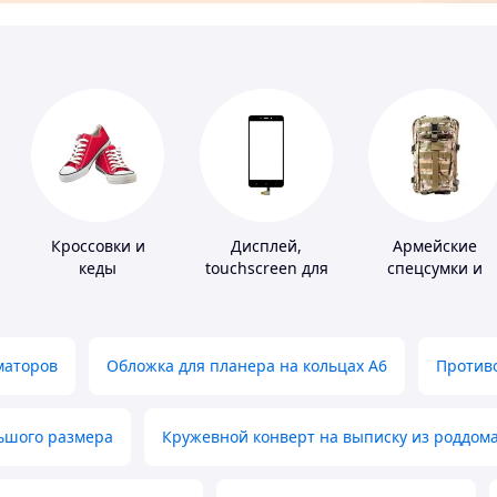
Кроссовки и
Дисплей,
Армейские
кеды
touchscreen для
спецсумки и
телефонов
рюкзаки
маторов
Обложка для планера на кольцах А6
Противо
льшого размера
Кружевной конверт на выписку из роддом