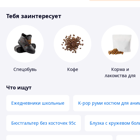
Материалы для ремонта
Тебя заинтересует
Спорт и отдых
Спецобувь
Кофе
Корма и
лакомства для
домашних
Что ищут
животных и
птиц
Ежедневники школьные
K-pop руми костюм для ани
Бюстгальтер без косточек 95с
Блузка с кружевом бо