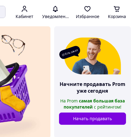
Кабинет
Уведомления
Избранное
Корзина
О! Есть заказ
Начните продавать
Prom
уже сегодня
На
Prom
самая большая база
покупателей
с рейтингом
!
Начать продавать