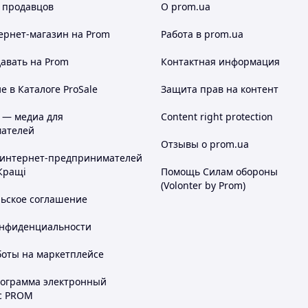
 продавцов
О prom.ua
ернет-магазин
на Prom
Работа в prom.ua
авать на Prom
Контактная информация
 в Каталоге ProSale
Защита прав на контент
 — медиа для
Content right protection
ателей
Отзывы о prom.ua
 интернет-предпринимателей
Кращі
Помощь Силам обороны
(Volonter by Prom)
льское соглашение
онфиденциальности
боты на маркетплейсе
рограмма электронный
с PROM