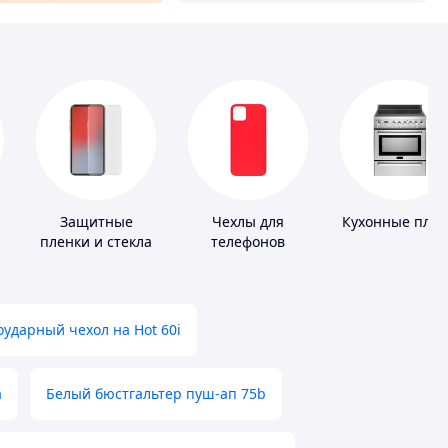
Защитные
Чехлы для
Кухонные пли
пленки и стекла
телефонов
для портативных
устройств
ударный чехол на Hot 60i
а
Белый бюстгальтер пуш-ап 75b