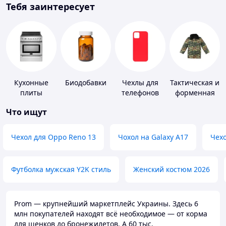
Тебя заинтересует
Кухонные
Биодобавки
Чехлы для
Тактическая и
плиты
телефонов
форменная
одежда
Что ищут
Чехол для Oppo Reno 13
Чохол на Galaxy A17
Чехо
Футболка мужская Y2K стиль
Женский костюм 2026
Prom — крупнейший маркетплейс Украины. Здесь 6
млн покупателей находят всё необходимое — от корма
для щенков до бронежилетов. А 60 тыс.